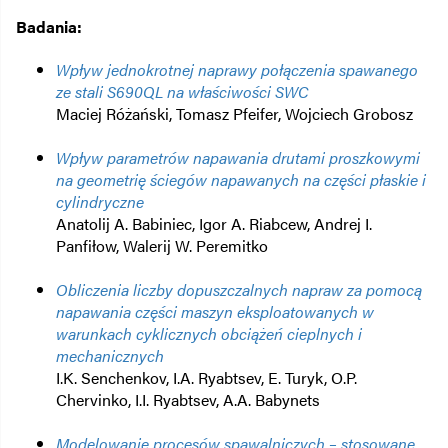
Badania:
Wpływ jednokrotnej naprawy połączenia spawanego
ze stali S690QL na właściwości SWC
Maciej Różański, Tomasz Pfeifer, Wojciech Grobosz
Wpływ parametrów napawania drutami proszkowymi
na geometrię ściegów napawanych na części płaskie i
cylindryczne
Anatolij A. Babiniec, Igor A. Riabcew, Andrej I.
Panfiłow, Walerij W. Peremitko
Obliczenia liczby dopuszczalnych napraw za pomocą
napawania części maszyn eksploatowanych w
warunkach cyklicznych obciążeń cieplnych i
mechanicznych
I.K. Senchenkov, I.A. Ryabtsev, E. Turyk, O.P.
Chervinko, I.I. Ryabtsev, A.A. Babynets
Modelowanie procesów spawalniczych – stosowane